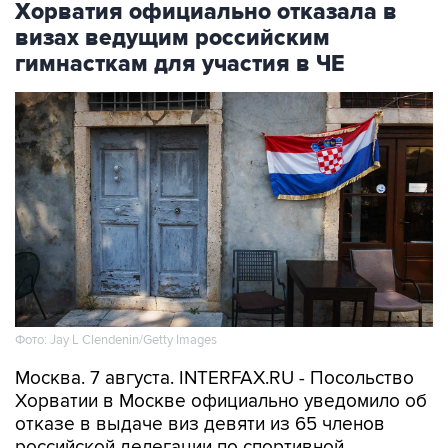
гимнасткам для участия в ЧЕ
Фото: Jay L Clendenin/Getty Images
Москва. 7 августа. INTERFAX.RU - Посольство
Хорватии в Москве официально уведомило об
отказе в выдаче виз девяти из 65 членов
российской делегации по спортивной
гимнастике, которые должны были