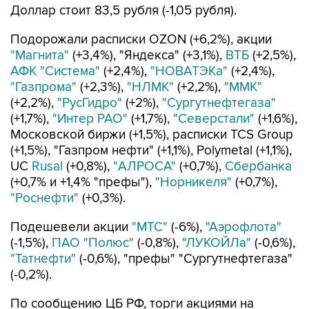
Доллар стоит 83,5 рубля (-1,05 рубля).
Подорожали расписки OZON (+6,2%), акции
"Магнита"
(+3,4%), "Яндекса" (+3,1%),
ВТБ
(+2,5%),
АФК "Система"
(+2,4%),
"НОВАТЭКа"
(+2,4%),
"Газпрома"
(+2,3%),
"НЛМК"
(+2,2%),
"ММК"
(+2,2%),
"РусГидро"
(+2%),
"Сургутнефтегаза"
(+1,7%),
"Интер РАО"
(+1,7%),
"Северстали"
(+1,6%),
Московской биржи (+1,5%), расписки TCS Group
(+1,5%), "Газпром нефти" (+1,1%), Polymetal (+1,1%),
UC
Rusal
(+0,8%),
"АЛРОСА"
(+0,7%),
Сбербанка
(+0,7% и +1,4% "префы"),
"Норникеля"
(+0,7%),
"Роснефти"
(+0,3%).
Подешевели акции
"МТС"
(-6%),
"Аэрофлота"
(-1,5%),
ПАО "Полюс"
(-0,8%),
"ЛУКОЙЛа"
(-0,6%),
"Татнефти"
(-0,6%), "префы" "Сургутнефтегаза"
(-0,2%).
По сообщению ЦБ РФ, торги акциями на