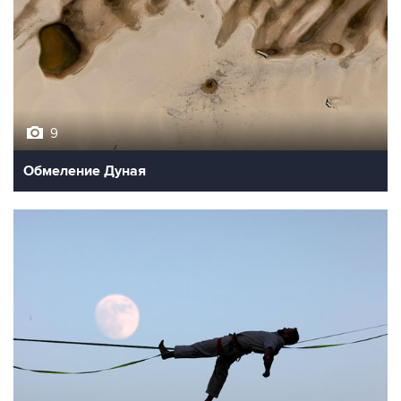
9
Обмеление Дуная
10