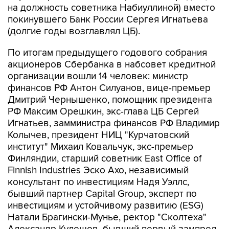
(долгие годы возглавлял ЦБ).
По итогам предыдущего годового собрания
акционеров Сбербанка в набсовет кредитной
организации вошли 14 человек: министр
финансов РФ Антон Силуанов, вице-премьер
Дмитрий Чернышенко, помощник президента
РФ Максим Орешкин, экс-глава ЦБ Сергей
Игнатьев, замминистра финансов РФ Владимир
Колычев, президент НИЦ "Курчатовский
институт" Михаил Ковальчук, экс-премьер
Финляндии, старший советник East Office of
Finnish Industries Эско Ахо, независимый
консультант по инвестициям Надя Уэллс,
бывший партнер Capital Group, эксперт по
инвестициям и устойчивому развитию (ESG)
Натали Брагински-Мунье, ректор "Сколтеха"
Александр Кулешов, бывший первый зампред
ЦБ Геннадий Меликьян, зампред Сбербанка