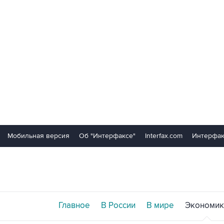
Мобильная версия
Об "Интерфаксе"
Interfax.com
Интерфак
Главное
В России
В мире
Экономик