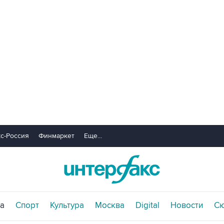
с-Россия
Финмаркет
Еще...
а
Спорт
Культура
Москва
Digital
Новости
С