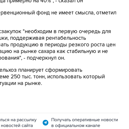
а примерно на 40%", - сказал он
тервенционный фонд не имеет смысла, отметил
осзакупок "необходим в первую очередь для
шки, поддерживая рентабельность
вать продукцию в периоды резкого роста цен
ацию на рынке сахара как стабильную и не
вания", - подчеркнул он.
сельхоз планирует сформировать
ме 250 тыс. тонн, использовать который
туации на рынке.
ться на рассылку
Получать оперативные новости
 новостей сайта
в официальном канале