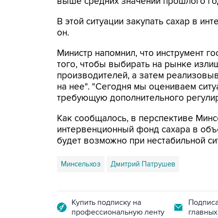
выше средних значений прошлого год
В этой ситуации закупать сахар в ин
он.
Министр напомнил, что инструмент г
того, чтобы выбирать на рынке изли
производителей, а затем реализовы
на нее". "Сегодня мы оцениваем ситу
требующую дополнительного регулиро
Как сообщалось, в перспективе Мин
интервенционный фонд сахара в объе
будет возможно при нестабильной си
Минсельхоз
Дмитрий Патрушев
Купить подписку на
Подписа
профессиональную ленту
главных