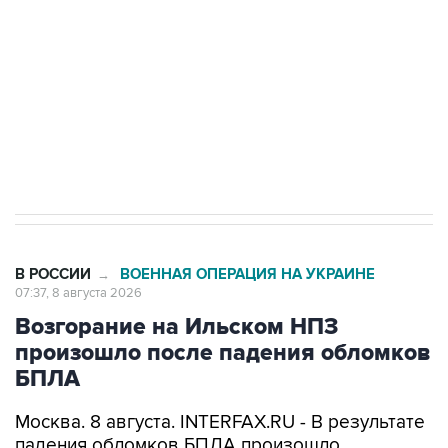
Беспилотные технологии и ИИ на службе у
электросетевых объектов и агрокомплексов
Социальная реклама, АНО «Национальные приоритеты».
ИНН 7725383515 Erid: F7NfYUJCUneVdwcydK6A
Кабмин РФ разрешил до 1 июля 2027 года
импорт, выпуск и обращение бензина Евро 2,
Евро 3, Евро 4
В РОССИИ
ВОЕННАЯ ОПЕРАЦИЯ НА УКРАИНЕ
→
07:37, 8 августа 2026
Возгорание на Ильском НПЗ
произошло после падения обломков
БПЛА
Москва. 8 августа. INTERFAX.RU - В результате
падения обломков БПЛА произошло