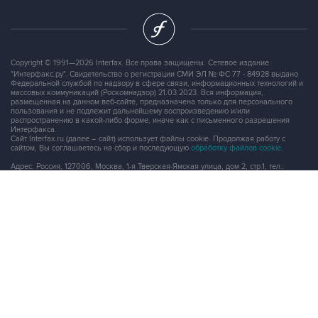
Copyright © 1991—2026 Interfax. Все права защищены. Сетевое издание
"Интерфакс.ру". Свидетельство о регистрации СМИ ЭЛ № ФС 77 - 84928 выдано
Федеральной службой по надзору в сфере связи, информационных технологий и
массовых коммуникаций (Роскомнадзор) 21.03.2023. Вся информация,
размещенная на данном веб-сайте, предназначена только для персонального
пользования и не подлежит дальнейшему воспроизведению и/или
распространению в какой-либо форме, иначе как с письменного разрешения
Интерфакса.
Сайт Interfax.ru (далее – сайт) использует файлы cookie. Продолжая работу с
сайтом, Вы соглашаетесь на сбор и последующую
обработку файлов cookie
.
Адрес: Россия, 127006, Москва, 1-я Тверская-Ямская улица, дом 2, стр.1, тел.:
+7 (499) 250-98-40
, факс:
+7 (499) 250-97-27
Продукты информационной группы
"Интерфакс"
Информация о компаниях, товарах и людях
СПАРК
X-Compliance
СКАУТ
Маркер
АСТРА
Новости и рынки