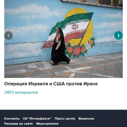
❮
❯
В
Операция Израиля и США против Ирана
1
3493 материалов
Контакты
Об "Интерфаксе"
Пресс-центр
Вакансии
Реклама на сайте
Мероприятия