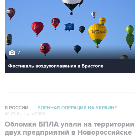
7
Фестиваль воздухоплавания в Бристоле
В РОССИИ
ВОЕННАЯ ОПЕРАЦИЯ НА УКРАИНЕ
→
06:27, 9 августа 2026
Обломки БПЛА упали на территории
двух предприятий в Новороссийске