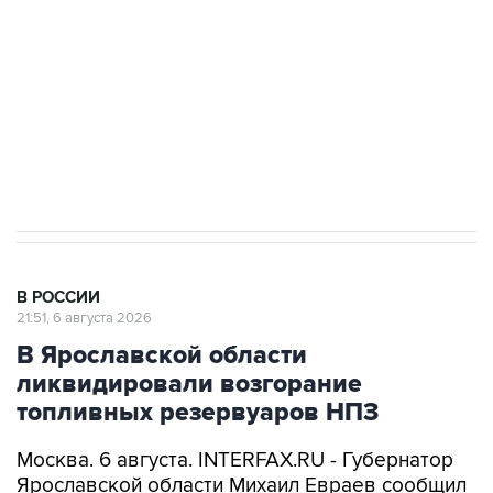
Как российские медицинские технологии
выходят на мировые рынки
Социальная реклама, АНО «Национальные приоритеты».
ИНН 7725383515 Erid: F7NfYUJCUneVdTRF8PRs
Аксенов сообщил о четвертом погибшем в
результате атаки ВСУ на Крым
В РОССИИ
21:51, 6 августа 2026
В Ярославской области
ликвидировали возгорание
топливных резервуаров НПЗ
Москва. 6 августа. INTERFAX.RU - Губернатор
Ярославской области Михаил Евраев сообщил