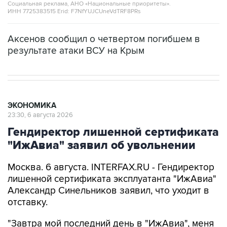
Социальная реклама, АНО «Национальные приоритеты».
ИНН 7725383515 Erid: F7NfYUJCUneVdTRF8PRs
Аксенов сообщил о четвертом погибшем в
результате атаки ВСУ на Крым
ЭКОНОМИКА
23:30, 6 августа 2026
Гендиректор лишенной сертификата
"ИжАвиа" заявил об увольнении
Москва. 6 августа. INTERFAX.RU - Гендиректор
лишенной сертификата эксплуатанта "ИжАвиа"
Александр Синельников заявил, что уходит в
отставку.
"Завтра мой последний день в "ИжАвиа", меня