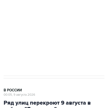
области подверглось атаке БПЛА
Беспилотные технологии и ИИ на службе у
электросетевых объектов и агрокомплексов
Социальная реклама, АНО «Национальные приоритеты».
ИНН 7725383515 Erid: F7NfYUJCUneVdwcydK6A
Кабмин РФ разрешил до 1 июля 2027 года
импорт, выпуск и обращение бензина Евро 2,
Евро 3, Евро 4
В РОССИИ
00:05, 9 августа 2026
Ряд улиц перекроют 9 августа в
районе "Лужников" из-за концерта