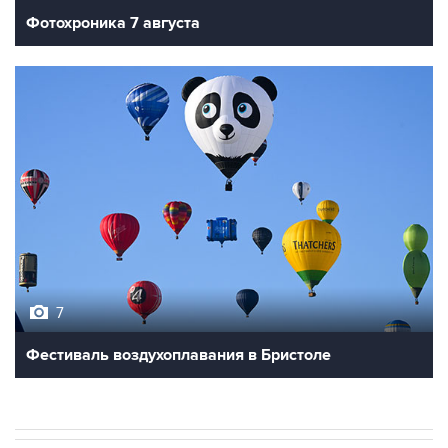
Фотохроника 7 августа
7
Фестиваль воздухоплавания в Бристоле