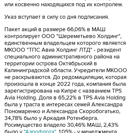
или косвенно находящихся под их контролем.
Указ вступает в силу со дня подписания.
Пакет акций в размере 66,06% в МАШ
контролирует ООО "Шереметьево Холдинг",
единственным владельцем которого является
МКООО "ТПС Авиа Холдинг ЛТД" - резидент
специального административного района на
территории острова Октябрьский в
Калининградской области. Учредители МКООО
не раскрываются. До редомициляции, которая
произошла в конце 2022 года, компания была
зарегистрирована на Кипре с названием TPS
Avia Holding. Доля в 65,22% в TPS Avia Holding
была у траста в интересах семей Александра
Пономаренко и Александра Скоробогатько,
34,78% было у Аркадия Ротенберга.
Росимущество владело 30,46% МАШ, 2,43%
было у
"Аэрофлота"
, 1,05% - у менеджмента