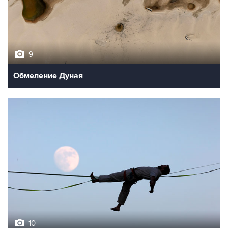
9
Обмеление Дуная
10