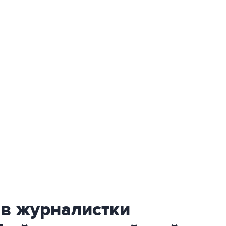
а службе у электросетевых объектов и
НН 7725383515 Erid: F7NfYUJCUneVdwcydK6A
огибшем в результате атаки ВСУ на
ив журналистки