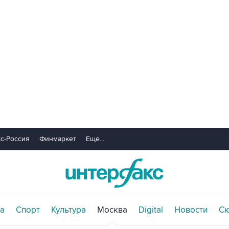
с-Россия
Финмаркет
Еще...
а
Спорт
Культура
Москва
Digital
Новости
С