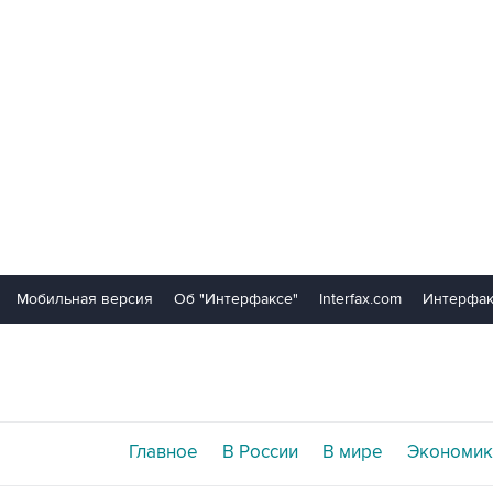
Мобильная версия
Об "Интерфаксе"
Interfax.com
Интерфак
Главное
В России
В мире
Экономик