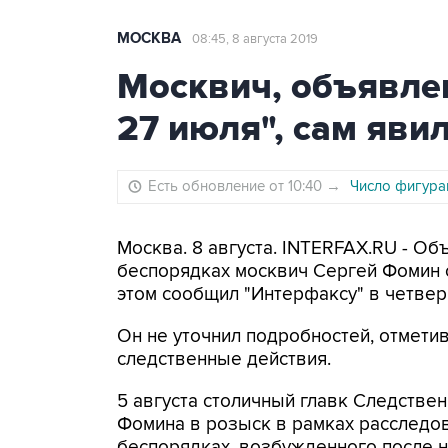
МОСКВА
08:45, 8 августа 2019
Москвич, объявлен
27 июля", сам яви
Есть обновление от 10:40
→
Число фигуран
Москва. 8 августа. INTERFAX.RU - О
беспорядках москвич Сергей Фомин 
этом сообщил "Интерфаксу" в четве
Он не уточнил подробностей, отмети
следственные действия.
5 августа столичный главк Следстве
Фомина в розыск в рамках расследо
беспорядках, возбужденного после 