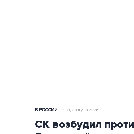
теракт на объекте Росгвардии
Беспилотные технологии и ИИ н
агрокомплексов
Социальная реклама, АНО «Национальные приоритеты».
И
Аксенов сообщил о четвертом п
Крым
В РОССИИ
19:39, 7 августа 2026
СК возбудил прот