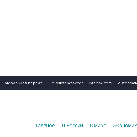
Мобильная версия
Об "Интерфаксе"
Interfax.com
Интерфак
Главное
В России
В мире
Экономик