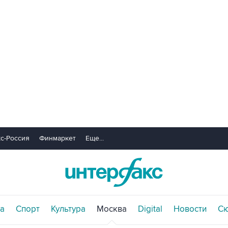
с-Россия
Финмаркет
Еще...
а
Спорт
Культура
Москва
Digital
Новости
С