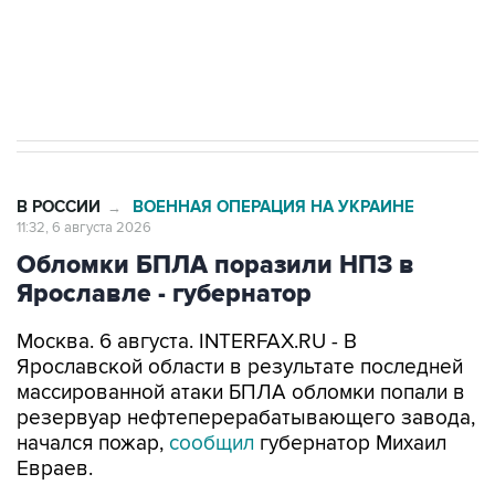
ИНН 7725383515 Erid: F7NfYUJCUneVdTRF8PRs
Трамп заявил, что переговоры с Ираном
начнутся в понедельник
В РОССИИ
ВОЕННАЯ ОПЕРАЦИЯ НА УКРАИНЕ
→
11:32, 6 августа 2026
Обломки БПЛА поразили НПЗ в
Ярославле - губернатор
Москва. 6 августа. INTERFAX.RU - В
Ярославской области в результате последней
массированной атаки БПЛА обломки попали в
резервуар нефтеперерабатывающего завода,
начался пожар,
сообщил
губернатор Михаил
Евраев.