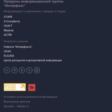
Продукты информационной группы
"Интерфакс"
Информация о компаниях, товарах и людях
СПАРК
X-Compliance
СКАУТ
Маркер
АСТРА
Новости и рынки
Новости "Интерфакса"
СКАН
RUDATA
Центр раскрытия корпоративной информации
Условия использования информации
Выходные данные
Дизайн – Motka.ru