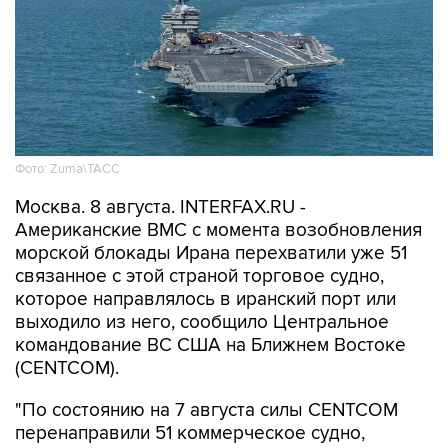
Фото: Zuma\ТАСС
Москва. 8 августа. INTERFAX.RU -
Американские ВМС с момента возобновления
морской блокады Ирана перехватили уже 51
связанное с этой страной торговое судно,
которое направлялось в иранский порт или
выходило из него, сообщило Центральное
командование ВС США на Ближнем Востоке
(CENTCOM).
"По состоянию на 7 августа силы CENTCOM
перенаправили 51 коммерческое судно,
вывели из строя два и провели досмотр еще
двух судов в рамках обеспечения блокады", -