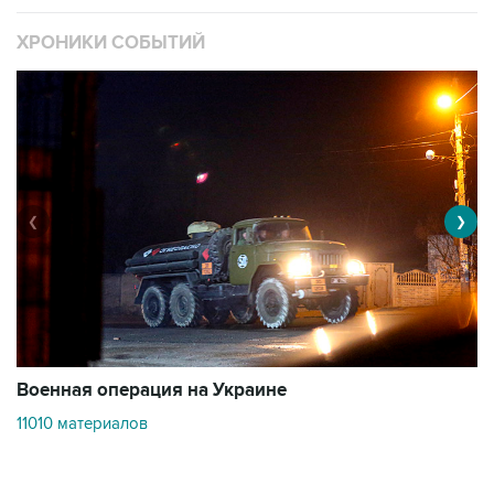
❮
❯
Военная операция на Украине
О
11010 материалов
3