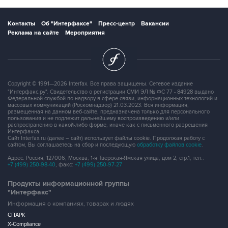
Контакты
Об "Интерфаксе"
Пресс-центр
Вакансии
Реклама на сайте
Мероприятия
Copyright © 1991—2026 Interfax. Все права защищены. Сетевое издание
"Интерфакс.ру". Свидетельство о регистрации СМИ ЭЛ № ФС 77 - 84928 выдано
Федеральной службой по надзору в сфере связи, информационных технологий и
массовых коммуникаций (Роскомнадзор) 21.03.2023. Вся информация,
размещенная на данном веб-сайте, предназначена только для персонального
пользования и не подлежит дальнейшему воспроизведению и/или
распространению в какой-либо форме, иначе как с письменного разрешения
Интерфакса.
Сайт Interfax.ru (далее – сайт) использует файлы cookie. Продолжая работу с
сайтом, Вы соглашаетесь на сбор и последующую
обработку файлов cookie
.
Адрес: Россия, 127006, Москва, 1-я Тверская-Ямская улица, дом 2, стр.1, тел.:
+7 (499) 250-98-40
, факс:
+7 (499) 250-97-27
Продукты информационной группы
"Интерфакс"
Информация о компаниях, товарах и людях
СПАРК
X-Compliance
СКАУТ
Маркер