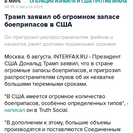
В МИРЕ
ОПЕРАЦИЯ ИЗРАИЛЯ И США ПРОТИВ ИРАНА
→
08:38, 6 августа 2026
Трамп заявил об огромном запасе
боеприпасов в США
Он пригрозил распространителям фейков о
нехватке ракет долгими тюремными сроками
Москва. 6 августа. INTERFAX.RU - Президент
США Дональд Трамп заявил, что в стране
огромные запасы боеприпасов, и пригрозил
распространителям слухов об их нехватке
большими тюремными сроками.
"В США имеется огромное количество
боеприпасов, особенно определенных типов", -
написал
он в Truth Social.
"В дополнении к этому, большие объемы
производятся и поставляются Соединенным