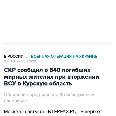
Социальная реклама, АНО «Национальные приоритеты».
ИНН 7725383515 Erid: F7NfYUJCUneVdTRF8PRs
Трамп заявил, что переговоры с Ираном
начнутся в понедельник
В РОССИИ
ВОЕННАЯ ОПЕРАЦИЯ НА УКРАИНЕ
→
07:04, 6 августа 2026
СКР сообщил о 640 погибших
мирных жителях при вторжении
ВСУ в Курскую область
Обвинение предъявлено 35 иностранным
наемникам
Москва. 6 августа. INTERFAX.RU - Ущерб от