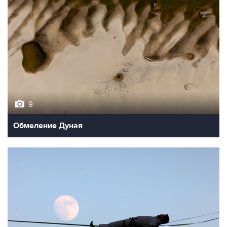
9
Обмеление Дуная