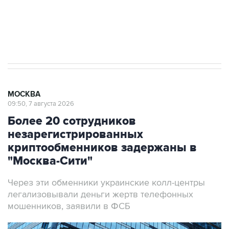
Аксенов сообщил о четвертом погибшем в
результате атаки ВСУ на Крым
МОСКВА
09:50, 7 августа 2026
Более 20 сотрудников
незарегистрированных
криптообменников задержаны в
"Москва-Сити"
Через эти обменники украинские колл-центры
легализовывали деньги жертв телефонных
мошенников, заявили в ФСБ