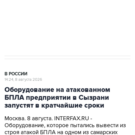
электросетевых объектов и агрокомплексов
Социальная реклама, АНО «Национальные приоритеты».
ИНН 7725383515 Erid: F7NfYUJCUneVdwcydK6A
Очаги возгорания на объекте Wildberries в
Свердловской области локализованы
В РОССИИ
14:24, 8 августа 2026
Оборудование на атакованном
БПЛА предприятии в Сызрани
запустят в кратчайшие сроки
Москва. 8 августа. INTERFAX.RU -
Оборудование, которое пытались вывести из
строя атакой БПЛА на одном из самарских