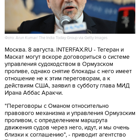
Фото: Arun Kumar/ The India Today Group via Getty Images
Москва. 8 августа. INTERFAX.RU - Тегеран и
Маскат могут вскоре договориться о системе
управления судоходством в Ормузском
проливе, однако снятие блокады с него имеет
отношение не к этим переговорам, а к
действиям США, заявил в субботу глава МИД
Ирана Аббас Аракчи.
"Переговоры с Оманом относительно
правового механизма и управления Ормузским
проливом, с определением маршрута
движения судов через него, идут, и мы очень
близки к соглашению", - приводит агентство