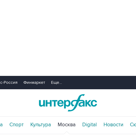
с-Россия
Финмаркет
Еще...
а
Спорт
Культура
Москва
Digital
Новости
С