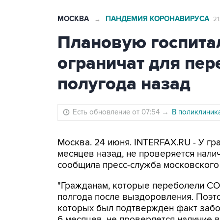
МОСКВА
ПАНДЕМИЯ КОРОНАВИРУСА
→
21
Плановую госпита
ограничат для пе
полугода назад
Есть обновление от 07:54
→
В поликлиник
Москва. 24 июня. INTERFAX.RU - У г
месяцев назад, не проверяется налич
сообщила пресс-служба московского
"Гражданам, которые переболели CO
полгода после выздоровления. Поэто
которых был подтвержден факт забо
6 месяцев, не проверяется наличие в