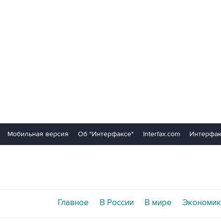
Мобильная версия
Об "Интерфаксе"
Interfax.com
Интерфак
Главное
В России
В мире
Экономик