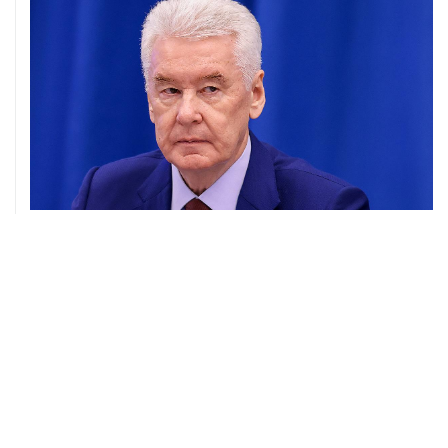
ХРОНИКИ СОБЫТИЙ
❮
❯