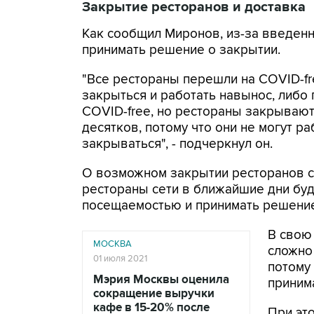
Закрытие ресторанов и доставка
Как сообщил Миронов, из-за введен
принимать решение о закрытии.
"Все рестораны перешли на COVID-fr
закрыться и работать навынос, либо 
COVID-free, но рестораны закрываютс
десятков, потому что они не могут р
закрываться", - подчеркнул он.
О возможном закрытии ресторанов со
рестораны сети в ближайшие дни буд
посещаемостью и принимать решение
В свою
МОСКВА
сложно
01 июля 2021
потому
Мэрия Москвы оценила
приним
сокращение выручки
кафе в 15-20% после
При эт