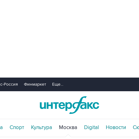
с-Россия
Финмаркет
Еще...
а
Спорт
Культура
Москва
Digital
Новости
С