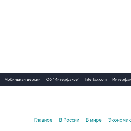
Мобильная версия
Об "Интерфаксе"
Interfax.com
Интерфак
Главное
В России
В мире
Экономик