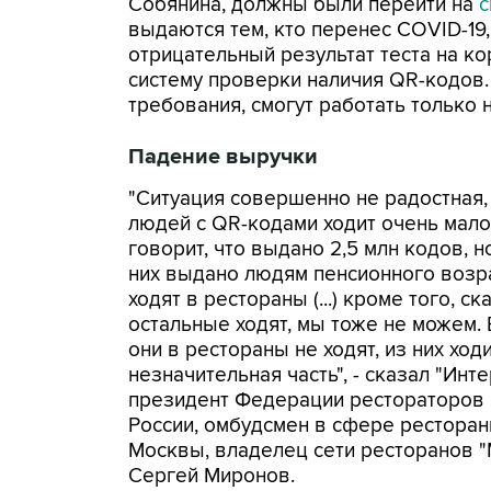
Собянина, должны были перейти на
с
выдаются тем, кто перенес COVID-19
отрицательный результат теста на к
систему проверки наличия QR-кодов.
требования, смогут работать только 
Падение выручки
"Ситуация совершенно не радостная,
людей с QR-кодами ходит очень мало
говорит, что выдано 2,5 млн кодов, н
них выдано людям пенсионного возра
ходят в рестораны (...) кроме того, ск
остальные ходят, мы тоже не можем. В
они в рестораны не ходят, из них ход
незначительная часть", - сказал "Инт
президент Федерации рестораторов 
России, омбудсмен в сфере ресторан
Москвы, владелец сети ресторанов 
Сергей Миронов.