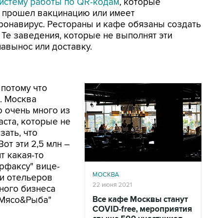
истему работы по QR-кодам
, которые
, прошел вакцинацию или имеет
оронавирус. Рестораны и кафе обязаны создать
 Те заведения, которые не выполнят эти
навынос или доставку.
 потому что
. Москва
о очень много из
ста, которые не
азать, что
от эти 2,5 млн –
ит какая-то
ерфаксу" вице-
МОСКВА
и отельеров
22 июня 2021
ного бизнеса
"Мясо&Рыба"
Все кафе Москвы станут
COVID-free, мероприятия