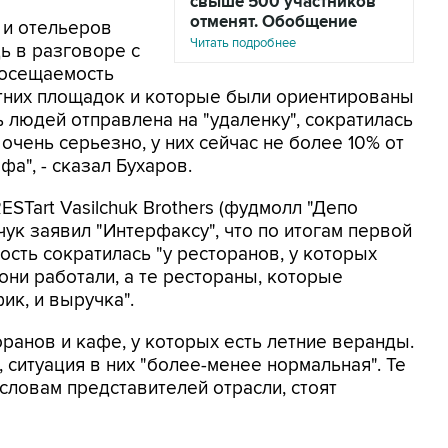
свыше 500 участников
отменят. Обобщение
 и отельеров
Читать подробнее
ь в разговоре с
посещаемость
етних площадок и которые были ориентированы
 людей отправлена на "удаленку", сократилась
очень серьезно, у них сейчас не более 10% от
а", - сказал Бухаров.
STart Vasilchuk Brothers (фудмолл "Депо
чук заявил "Интерфаксу", что по итогам первой
сть сократилась "у ресторанов, у которых
они работали, а те рестораны, которые
ик, и выручка".
ранов и кафе, у которых есть летние веранды.
 ситуация в них "более-менее нормальная". Те
 словам представителей отрасли, стоят