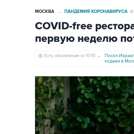
МОСКВА
ПАНДЕМИЯ КОРОНАВИРУСА
→
18
COVID-free рестор
первую неделю по
Есть обновление от 10:15
→
Посол Израил
кодами в Мос