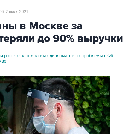
:16, 2 июля 2021
аны в Москве за
теряли до 90% выручки
я рассказал о жалобах дипломатов на проблемы с QR-
кве