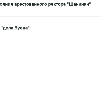
ояния арестованного ректора "Шанинки"
 "дела Зуева"
06:42, 8 августа 2026