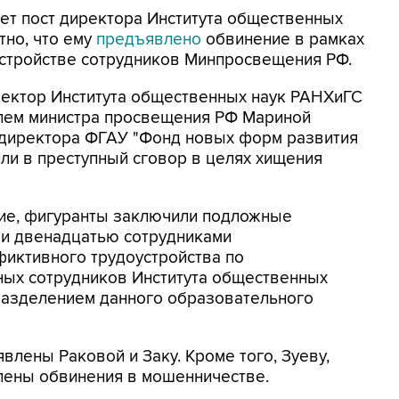
ет пост директора Института общественных
тно, что ему
предъявлено
обвинение в рамках
устройстве сотрудников Минпросвещения РФ.
иректор Института общественных наук РАНХиГС
лем министра просвещения РФ Мариной
ндиректора ФГАУ "Фонд новых форм развития
ли в преступный сговор в целях хищения
ие, фигуранты заключили подложные
и двенадцатью сотрудниками
фиктивного трудоустройства по
ных сотрудников Института общественных
разделением данного образовательного
лены Раковой и Заку. Кроме того, Зуеву,
влены обвинения в мошенничестве.