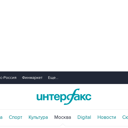
с-Россия
Финмаркет
Еще...
а
Спорт
Культура
Москва
Digital
Новости
С