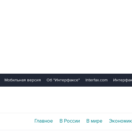
Мобильная версия
Об "Интерфаксе"
Interfax.com
Интерфак
Главное
В России
В мире
Экономик