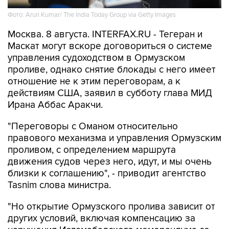
Фото: Arun Kumar/ The India Today Group via Getty Images
Москва. 8 августа. INTERFAX.RU - Тегеран и
Маскат могут вскоре договориться о системе
управления судоходством в Ормузском
проливе, однако снятие блокады с него имеет
отношение не к этим переговорам, а к
действиям США, заявил в субботу глава МИД
Ирана Аббас Аракчи.
"Переговоры с Оманом относительно
правового механизма и управления Ормузским
проливом, с определением маршрута
движения судов через него, идут, и мы очень
близки к соглашению", - приводит агентство
Tasnim слова министра.
"Но открытие Ормузского пролива зависит от
других условий, включая компенсацию за