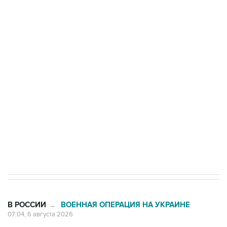
БПЛА на автомобиль в Удмуртии
Путин сообщил о решении сосредоточить в
одних руках все службы тыла Минобороны
Как российские медицинские технологии
выходят на мировые рынки
Социальная реклама, АНО «Национальные приоритеты».
ИНН 7725383515 Erid: F7NfYUJCUneVdTRF8PRs
Трамп заявил, что переговоры с Ираном
начнутся в понедельник
В РОССИИ
ВОЕННАЯ ОПЕРАЦИЯ НА УКРАИНЕ
→
07:04, 6 августа 2026