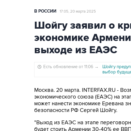
В РОССИИ
17:05, 20 марта 2025
Шойгу заявил о к
экономике Армени
выходе из ЕАЭС
Есть обновление от 11:06
→
Шойгу предуп
выбор будуще
Москва. 20 марта. INTERFAX.RU - Во
экономического союза (ЕАЭС) на эт
может нанести экономике Еревана з
безопасности РФ Сергей Шойгу.
"Выход из ЕАЭС на этапе переговор
будет стоить Армении 30-40% ее ВВП