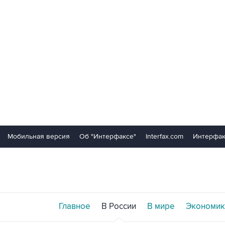
Мобильная версия
Об "Интерфаксе"
Interfax.com
Интерфак
Главное
В России
В мире
Экономик