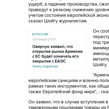
ущерб, а падение производства, сжа
приведут к резкому снижению уровня
учетом состояния европейской эконом
сказал Шойгу журналистам.
Он соо
В РОССИИ
перест
29 января 2025
под тре
Оверчук заявил, что
минимум
открытие рынка Армении
имеюще
с ЕС будет означать его
металлу
закрытие с ЕАЭС
Шойгу.
Читать подробнее
"Армен
европейским санкциям и военно-пол
рамках таких инструментов, как обща
также Европейский фонд мира", - ска
Он заявил, что в случае вступления 
таможенными пошлинами товары из Ро