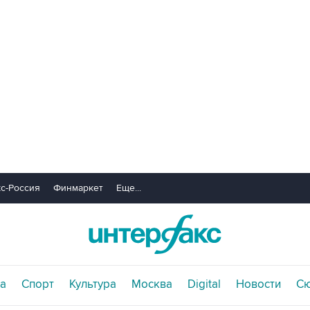
с-Россия
Финмаркет
Еще...
а
Спорт
Культура
Москва
Digital
Новости
С