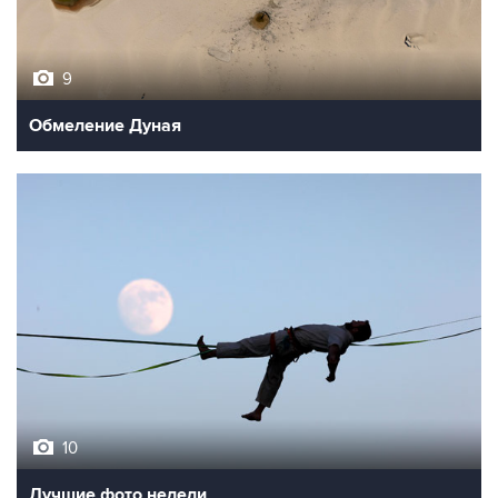
9
Обмеление Дуная
10
Лучшие фото недели