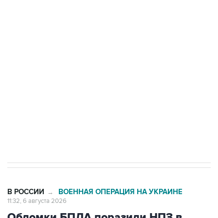
БПЛА на автомобиль в Удмуртии
Путин сообщил о решении сосредоточить в
одних руках все службы тыла Минобороны
Как российские медицинские технологии
выходят на мировые рынки
Социальная реклама, АНО «Национальные приоритеты».
ИНН 7725383515 Erid: F7NfYUJCUneVdTRF8PRs
Трамп заявил, что переговоры с Ираном
начнутся в понедельник
В РОССИИ
ВОЕННАЯ ОПЕРАЦИЯ НА УКРАИНЕ
→
11:32, 6 августа 2026
Обломки БПЛА поразили НПЗ в