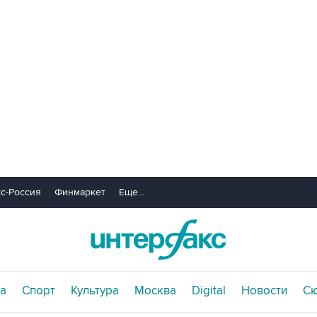
с-Россия
Финмаркет
Еще...
а
Спорт
Культура
Москва
Digital
Новости
С