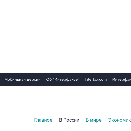
Мобильная версия
Об "Интерфаксе"
Interfax.com
Интерфак
Главное
В России
В мире
Экономик