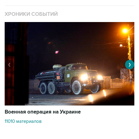
ХРОНИКИ СОБЫТИЙ
❮
❯
Военная операция на Украине
О
11010 материалов
3