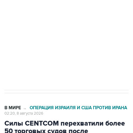
подростков, готовивших теракт на объекте
Росгвардии
Беспилотные технологии и ИИ на службе у
электросетевых объектов и агрокомплексов
Социальная реклама, АНО «Национальные приоритеты».
ИНН 7725383515 Erid: F7NfYUJCUneVdwcydK6A
Кабмин РФ разрешил до 1 июля 2027 года
импорт, выпуск и обращение бензина Евро 2,
Евро 3, Евро 4
В МИРЕ
ОПЕРАЦИЯ ИЗРАИЛЯ И США ПРОТИВ ИРАНА
→
02:20, 8 августа 2026
Силы CENTCOM перехватили более
50 торговых судов после