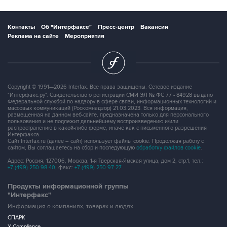
Контакты
Об "Интерфаксе"
Пресс-центр
Вакансии
Реклама на сайте
Мероприятия
Copyright © 1991—2026 Interfax. Все права защищены. Сетевое издание
"Интерфакс.ру". Свидетельство о регистрации СМИ ЭЛ № ФС 77 - 84928 выдано
Федеральной службой по надзору в сфере связи, информационных технологий и
массовых коммуникаций (Роскомнадзор) 21.03.2023. Вся информация,
размещенная на данном веб-сайте, предназначена только для персонального
пользования и не подлежит дальнейшему воспроизведению и/или
распространению в какой-либо форме, иначе как с письменного разрешения
Интерфакса.
Сайт Interfax.ru (далее – сайт) использует файлы cookie. Продолжая работу с
сайтом, Вы соглашаетесь на сбор и последующую
обработку файлов cookie
.
Адрес: Россия, 127006, Москва, 1-я Тверская-Ямская улица, дом 2, стр.1, тел.:
+7 (499) 250-98-40
, факс:
+7 (499) 250-97-27
Продукты информационной группы
"Интерфакс"
Информация о компаниях, товарах и людях
СПАРК
X-Compliance