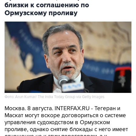
Ормузскому проливу
Фото: Arun Kumar/ The India Today Group via Getty Images
Москва. 8 августа. INTERFAX.RU - Тегеран и
Маскат могут вскоре договориться о системе
управления судоходством в Ормузском
проливе, однако снятие блокады с него имеет
отношение не к этим переговорам, а к
действиям США, заявил в субботу глава МИД