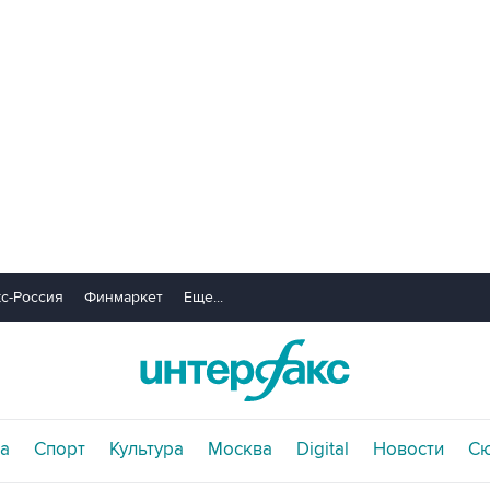
с-Россия
Финмаркет
Еще...
а
Спорт
Культура
Москва
Digital
Новости
С