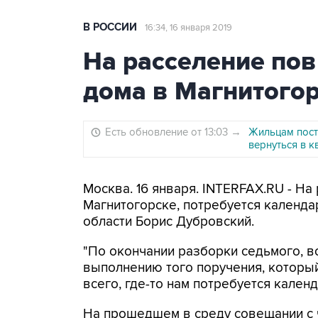
В РОССИИ
16:34, 16 января 2019
На расселение по
дома в Магнитогор
Есть обновление от 13:03
→
Жильцам пост
вернуться в 
Москва. 16 января. INTERFAX.RU - На
Магнитогорске, потребуется календа
области Борис Дубровский.
"По окончании разборки седьмого, в
выполнению того поручения, который 
всего, где-то нам потребуется кален
На прошедшем в среду совещании с 