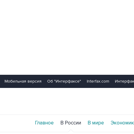
Мобильная версия
Об "Интерфаксе"
Interfax.com
Интерфак
Главное
В России
В мире
Экономик