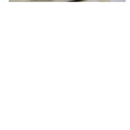
08 августа, 12:26
Пляжи в Геленджике закрыли из-за угрозы атаки
БПЛА
08 августа, 11:59
Возгорание на Ильском НПЗ из-за падения обломков
БПЛА ликвидировано
08 августа, 10:07
В Красноярском крае во время сплава по реке
пропала семья
08 августа, 09:22
Топливо в Севастополе в субботу поступит в продажу
на 13 АЗС сети "Атан"