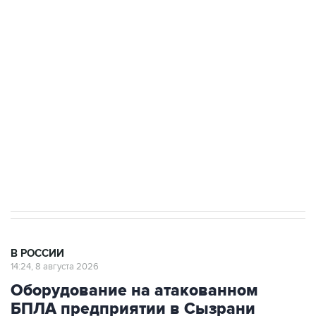
подростков, готовивших теракт на объекте
Росгвардии
Беспилотные технологии и ИИ на службе у
электросетевых объектов и агрокомплексов
Социальная реклама, АНО «Национальные приоритеты».
ИНН 7725383515 Erid: F7NfYUJCUneVdwcydK6A
Кабмин РФ разрешил до 1 июля 2027 года
импорт, выпуск и обращение бензина Евро 2,
Евро 3, Евро 4
В РОССИИ
14:24, 8 августа 2026
Оборудование на атакованном
БПЛА предприятии в Сызрани