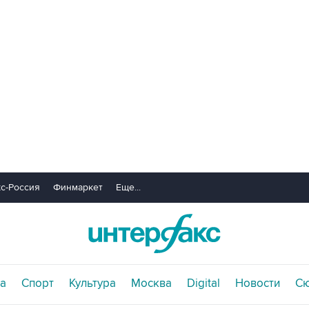
с-Россия
Финмаркет
Еще...
а
Спорт
Культура
Москва
Digital
Новости
С