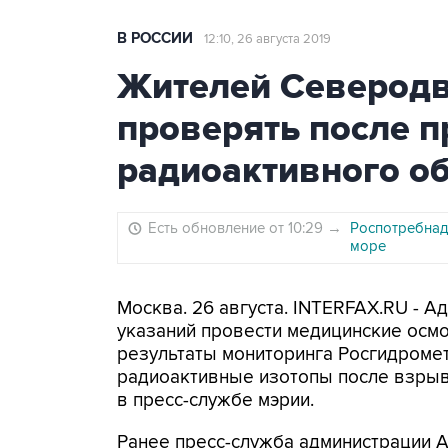
В РОССИИ
12:10, 26 августа 2019
Жителей Северодв
проверять после 
радиоактивного о
Есть обновление от 10:29
→
Роспотребнад
море
Москва. 26 августа. INTERFAX.RU - 
указаний провести медицинские осмо
результаты мониторинга Росгидромет
радиоактивные изотопы после взрыва
в пресс-службе мэрии.
Ранее пресс-служба администрации 