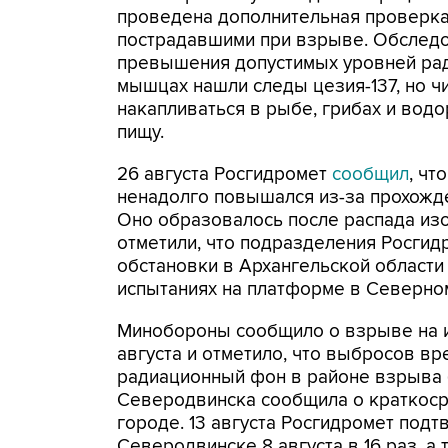
проведена дополнительная проверка 
пострадавшими при взрыве. Обследо
превышения допустимых уровней ради
мышцах нашли следы цезия-137, но ч
накапливаться в рыбе, грибах и водо
пищу.
26 августа Росгидромет
сообщил
, чт
ненадолго повышался из-за прохожд
Оно образовалось после распада изот
отметили, что подразделения Росги
обстановки в Архангельской области с
испытаниях на платформе в Северно
Минобороны сообщило о взрыве на и
августа и отметило, что выбросов в
радиационный фон в районе взрыва б
Северодвинска сообщила о краткос
городе. 13 августа Росгидромет подт
Северодвинске 8 августа в 16 раз, а 