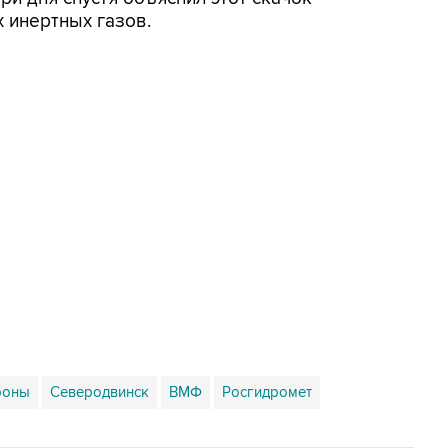
 инертных газов.
роны
Северодвинск
ВМФ
Росгидромет