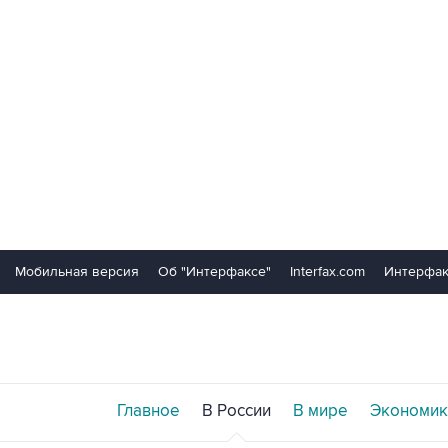
Мобильная версия
Об "Интерфаксе"
Interfax.com
Интерфак
Главное
В России
В мире
Экономик