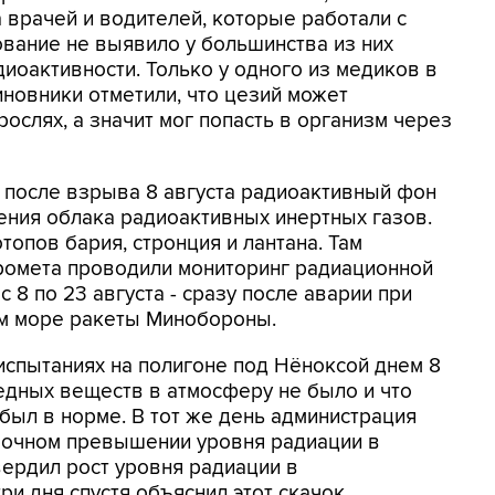
врачей и водителей, которые работали с
вание не выявило у большинства из них
оактивности. Только у одного из медиков в
иновники отметили, что цезий может
рослях, а значит мог попасть в организм через
о после взрыва 8 августа радиоактивный фон
ения облака радиоактивных инертных газов.
опов бария, стронция и лантана. Там
дромета проводили мониторинг радиационной
 8 по 23 августа - сразу после аварии при
м море ракеты Минобороны.
спытаниях на полигоне под Нёноксой днем 8
редных веществ в атмосферу не было и что
ыл в норме. В тот же день администрация
рочном превышении уровня радиации в
вердил рост уровня радиации в
три дня спустя объяснил этот скачок