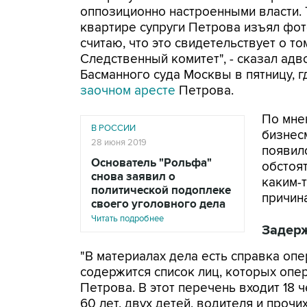
оппозиционно настроенными власти. Т
квартире супруги Петрова изъял фо
считаю, что это свидетельствует о то
Следственный комитет", - сказал ад
Басманного суда Москвы в пятницу, г
заочном аресте
Петрова.
По мне
В РОССИИ
бизнесм
28 июня 2019
появил
Основатель "Рольфа"
обстоя
снова заявил о
каким-
политической подоплеке
причина
своего уголовного дела
Читать подробнее
Задер
"В материалах дела есть справка оп
содержится список лиц, которых оп
Петрова. В этот перечень входит 18 
60 лет, двух детей, водителя и прочих