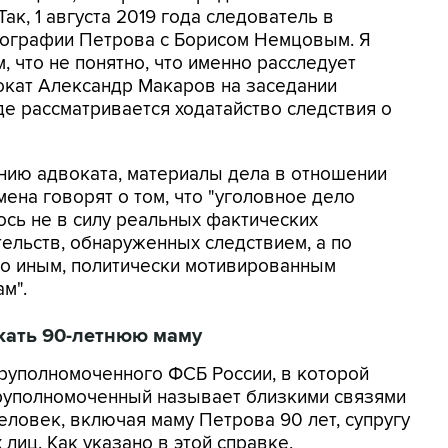
ак, 1 августа 2019 года следователь в
тографии Петрова с Борисом Немцовым. Я
м, что не понятно, что именно расследует
вокат Александр Макаров на заседании
де рассматривается ходатайство следствия о
нию адвоката, материалы дела в отношении
ена говорят о том, что "уголовное дело
ось не в силу реальных фактических
тельств, обнаруженных следствием, а по
то иным, политически мотивированным
м".
жать 90-летнюю маму
еруполномоченного ФСБ России, в которой
еруполномоченный называет близкими связями
человек, включая маму Петрова 90 лет, супругу
 лиц. Как указано в этой справке,