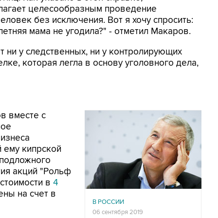
лагает целесообразным проведение
человек без исключения. Вот я хочу спросить:
-летняя мама не угодила?" - отметил Макаров.
ет ни у следственных, ни у контролирующих
лке, которая легла в основу уголовного дела,
ов вместе с
ное
бизнеса
й ему кипрской
 подложного
ия акций "Рольф
 стоимости в
4
ены на счет в
В РОССИИ
06 сентября 2019