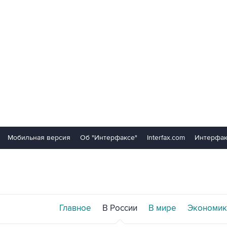
Мобильная версия
Об "Интерфаксе"
Interfax.com
Интерфак
Главное
В России
В мире
Экономик