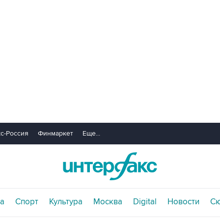
с-Россия
Финмаркет
Еще...
а
Спорт
Культура
Москва
Digital
Новости
С