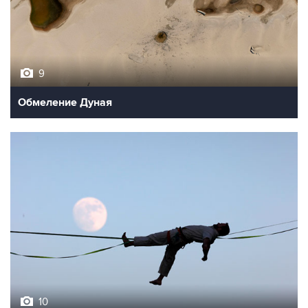
9
Обмеление Дуная
10