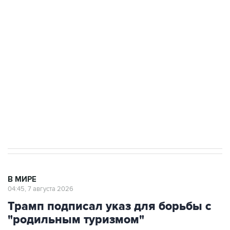
подростков, готовивших теракт на объекте
Росгвардии
Как российские медицинские технологии
выходят на мировые рынки
Социальная реклама, АНО «Национальные приоритеты».
ИНН 7725383515 Erid: F7NfYUJCUneVdTRF8PRs
Аксенов сообщил о четвертом погибшем в
результате атаки ВСУ на Крым
В МИРЕ
04:45, 7 августа 2026
Трамп подписал указ для борьбы с
"родильным туризмом"