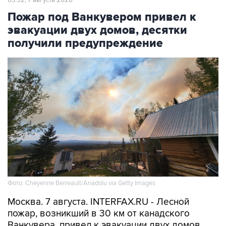
03:52, 7 августа 2026
Пожар под Ванкувером привел к
эвакуации двух домов, десятки
получили предупреждение
Фото: Cheyenne Berreault/Anadolu via Getty Images
Москва. 7 августа. INTERFAX.RU - Лесной
пожар, возникший в 30 км от канадского
Ванкувера, привел к эвакуации двух домов,