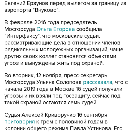
В феврале 2016 года председатель
Мосгорсуда
Ольга Егорова
сообщила
"Интерфаксу", что московские судьи,
рассматривающие дела в отношении членов
радикальных молодежных организаций, чаще
других своих коллег становятся объектами
угроз и вынуждены жить под охраной.
Во вторник, 12 ноября, пресс-секретарь
Мосгорсуда Ульяна Солопова
рассказала
, что с
начала 2019 года в Москве 16 судей получали
угрозы и их взяли под госзащиту, сейчас под
такой охраной остаются семь судей.
Судья Алексей Криворучко 16 сентября
приговорил
к трем с половиной годам в
колонии общего режима Павла Устинова. Его
задержали 3 августа в центре Москвы,
обвинили в участии в несогласованной акции и