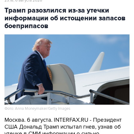
информации об истощении запасов
боеприпасов
Фото: Anna Moneymaker/Getty Images
Москва. 6 августа. INTERFAX.RU - Президент
США Дональд Трамп испытал гнев, узнав об
утечке в СМИ информации о сильно
сократившихся американских запасах