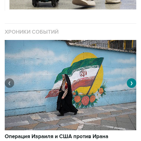
ХРОНИКИ СОБЫТИЙ
❮
❯
В
Операция Израиля и США против Ирана
1