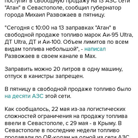
города Михаил Развожаев в пятницу.
"Сегодня с 10:00 на 13 заправках "Атан" в
свободной продаже топливо марок Аи-95 Ultra,
ДТ Ultra, ДТ и Аи-100. Объем лимитов по всем
видам топлива небольшой", -
написал
Развожаев в своем канале в Max.
Заправить можно 20 литров в одну машину,
отпуск в канистры запрещен.
В пятницу в свободной продаже топливо было
на десяти АЗС
этой сети.
Как сообщалось, 22 мая из-за логистических
сложностей ограничения на продажу топлива
ввели в Севастополе, с 29 мая - в Крыму. В
Севастополе в последние недели топливо
продавали по QR-кодам на одной из сети АЗС,
свободно - на отдельных АЗС другой сети. С 4