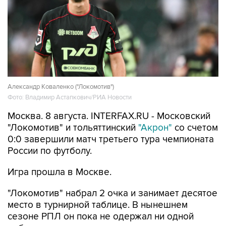
Александр Коваленко ("Локомотив")
Фото: Владимир Астапкович/РИА Новости
Москва. 8 августа. INTERFAX.RU - Московский
"Локомотив" и тольяттинский
"Акрон"
со счетом
0:0 завершили матч третьего тура чемпионата
России по футболу.
Игра прошла в Москве.
"Локомотив" набрал 2 очка и занимает десятое
место в турнирной таблице. В нынешнем
сезоне РПЛ он пока не одержал ни одной
победы, а с учетом предыдущего его
безвыигрышная серия составляет четыре