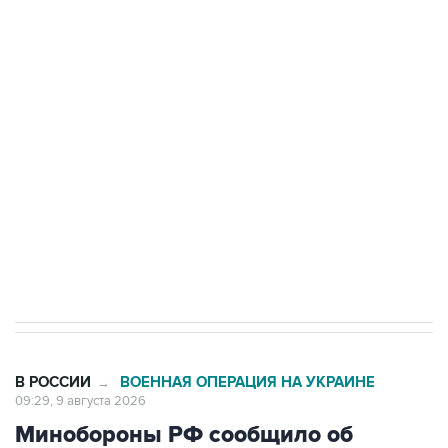
области подверглось атаке БПЛА
Беспилотные технологии и ИИ на службе у
электросетевых объектов и агрокомплексов
Социальная реклама, АНО «Национальные приоритеты».
ИНН 7725383515 Erid: F7NfYUJCUneVdwcydK6A
Кабмин РФ разрешил до 1 июля 2027 года
импорт, выпуск и обращение бензина Евро 2,
Евро 3, Евро 4
В РОССИИ
ВОЕННАЯ ОПЕРАЦИЯ НА УКРАИНЕ
→
09:29, 9 августа 2026
Минобороны РФ сообщило об
ударах по объектам в украинских
портах и в Одесской области