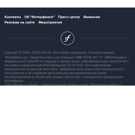
Контакты
Об "Интерфаксе"
Пресс-центр
Вакансии
Реклама на сайте
Мероприятия
Copyright © 1991—2026 Interfax. Все права защищены. Сетевое издание
"Интерфакс.ру". Свидетельство о регистрации СМИ ЭЛ № ФС 77 - 84928 выдано
Федеральной службой по надзору в сфере связи, информационных технологий и
массовых коммуникаций (Роскомнадзор) 21.03.2023. Вся информация,
размещенная на данном веб-сайте, предназначена только для персонального
пользования и не подлежит дальнейшему воспроизведению и/или
распространению в какой-либо форме, иначе как с письменного разрешения
Интерфакса.
Сайт Interfax.ru (далее – сайт) использует файлы cookie. Продолжая работу с
сайтом, Вы соглашаетесь на сбор и последующую
обработку файлов cookie
.
Адрес: Россия, 127006, Москва, 1-я Тверская-Ямская улица, дом 2, стр.1, тел.:
+7 (499) 250-98-40
, факс:
+7 (499) 250-97-27
Продукты информационной группы
"Интерфакс"
Информация о компаниях, товарах и людях
СПАРК
X-Compliance
СКАУТ
Маркер