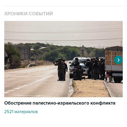
ХРОНИКИ СОБЫТИЙ
❮
❯
Обострение палестино-израильского конфликта
О
2521 материалов
3