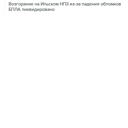
08 августа, 10:07
В Красноярском крае во время сплава по реке
пропала семья
08 августа, 09:22
Топливо в Севастополе в субботу поступит в продажу
на 13 АЗС сети "Атан"