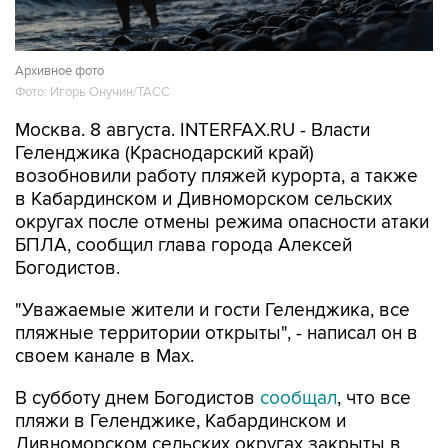
Архивное фото
Фото: Игорь Онучин/ТАСС
Москва. 8 августа. INTERFAX.RU - Власти
Геленджика (Краснодарский край)
возобновили работу пляжей курорта, а также
в Кабардинском и Дивноморском сельских
округах после отмены режима опасности атаки
БПЛА, сообщил глава города Алексей
Богодистов.
"Уважаемые жители и гости Геленджика, все
пляжные территории открыты", - написал он в
своем канале в Max.
В субботу днем Богодистов
сообщал
, что все
пляжи в Геленджике, Кабардинском и
Дивноморском сельских округах закрыты в
связи с опасностью атаки БПЛА и с работой