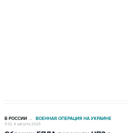
БПЛА на автомобиль в Удмуртии
Путин сообщил о решении сосредоточить в
одних руках все службы тыла Минобороны
Как российские медицинские технологии
выходят на мировые рынки
Социальная реклама, АНО «Национальные приоритеты».
ИНН 7725383515 Erid: F7NfYUJCUneVdTRF8PRs
Трамп заявил, что переговоры с Ираном
начнутся в понедельник
В РОССИИ
ВОЕННАЯ ОПЕРАЦИЯ НА УКРАИНЕ
→
11:32, 6 августа 2026