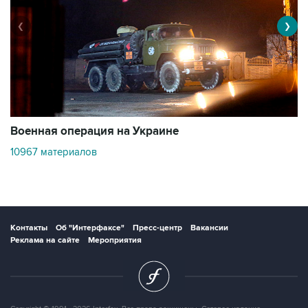
❮
❯
Военная операция на Украине
О
10967 материалов
3
Контакты
Об "Интерфаксе"
Пресс-центр
Вакансии
Реклама на сайте
Мероприятия