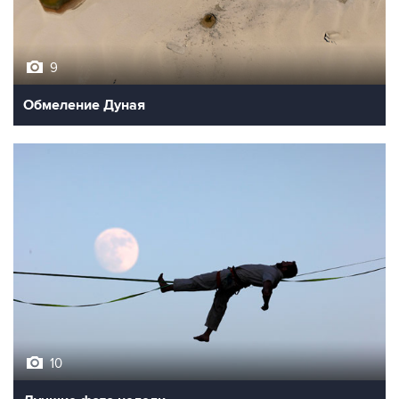
9
Обмеление Дуная
10