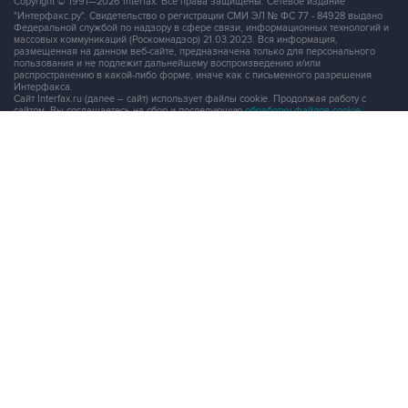
Copyright © 1991—2026 Interfax. Все права защищены. Сетевое издание
"Интерфакс.ру". Свидетельство о регистрации СМИ ЭЛ № ФС 77 - 84928 выдано
Федеральной службой по надзору в сфере связи, информационных технологий и
массовых коммуникаций (Роскомнадзор) 21.03.2023. Вся информация,
размещенная на данном веб-сайте, предназначена только для персонального
пользования и не подлежит дальнейшему воспроизведению и/или
распространению в какой-либо форме, иначе как с письменного разрешения
Интерфакса.
Сайт Interfax.ru (далее – сайт) использует файлы cookie. Продолжая работу с
сайтом, Вы соглашаетесь на сбор и последующую
обработку файлов cookie
.
Адрес: Россия, 127006, Москва, 1-я Тверская-Ямская улица, дом 2, стр.1, тел.:
+7 (499) 250-98-40
, факс:
+7 (499) 250-97-27
Продукты информационной группы
"Интерфакс"
Информация о компаниях, товарах и людях
СПАРК
X-Compliance
СКАУТ
Маркер
АСТРА
Новости и рынки
Новости "Интерфакса"
СКАН
RUDATA
Центр раскрытия корпоративной информации