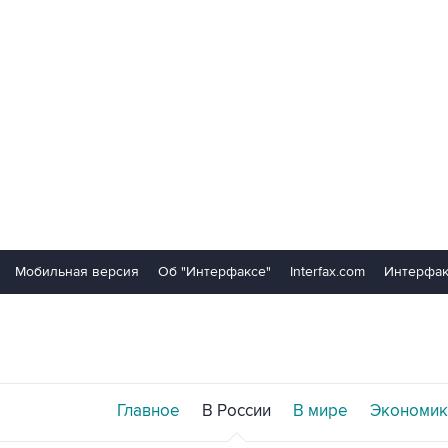
Мобильная версия
Об "Интерфаксе"
Interfax.com
Интерфак
Главное
В России
В мире
Экономик