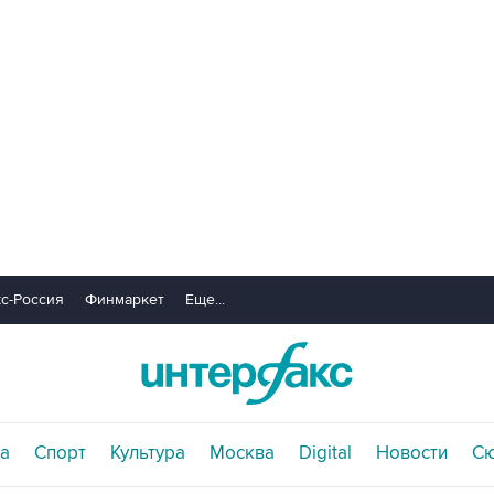
с-Россия
Финмаркет
Еще...
а
Спорт
Культура
Москва
Digital
Новости
С