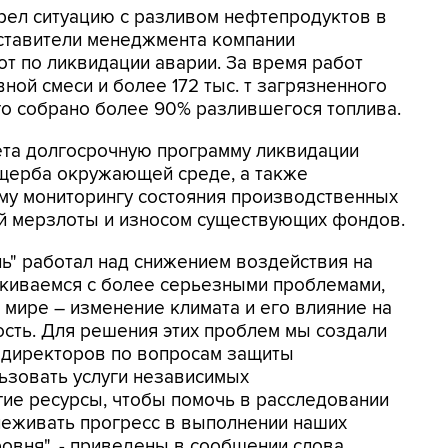
рел ситуацию с разливом нефтепродуктов в
ставители менеджмента компании
т по ликвидации аварии. За время работ
вной смеси и более 172 тыс. т загрязненного
го собрано более 90% разлившегося топлива.
та долгосрочную программу ликвидации
ущерба окружающей среде, а также
му мониторингу состояния производственных
ой мерзлоты и износом существующих фондов.
ль" работал над снижением воздействия на
киваемся с более серьезными проблемами,
 мире – изменение климата и его влияние на
ость. Для решения этих проблем мы создали
 директоров по вопросам защиты
зовать услуги независимых
ие ресурсы, чтобы помочь в расследовании
леживать прогресс в выполнении наших
овня", - приведены в сообщении слова