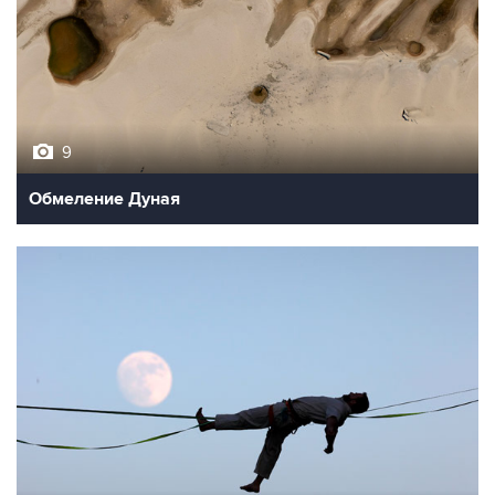
9
Обмеление Дуная
10