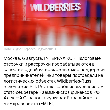
Фото: Андрей Гордеев/Ведомости/ТАСС
Москва. 6 августа. INTERFAX.RU - Налоговые
отсрочки и рассрочки прорабатываются в
качестве одной из возможных мер поддержки
предпринимателей, чьи товары пострадали на
логистических объектах Wildberries-Russ
вследствие БПЛА-атак, сообщил журналистам
статс-секретарь - замминистра финансов РФ
Алексей Сазанов в кулуарах Евразийского
межправсовета (ЕМПС).
"Сейчас этот вопрос
(поддержка пострадавших
- ИФ)
обсуждается в рабочей группе в