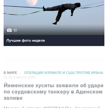
10
Лучшие фото недели
В МИРЕ
ОПЕРАЦИЯ ИЗРАИЛЯ И США ПРОТИВ ИРАНА
→
02:20, 6 августа 2026
Йеменские хуситы заявили об ударе
по саудовскому танкеру в Аденском
заливе
Москва. 6 августа. INTERFAX.RU - Саудовский
нефтетанкер атакован йеменскими хуситами в