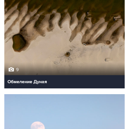
9
Обмеление Дуная