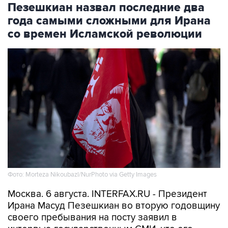
со времен Исламской революции
Фото: Morteza Nikoubazl/NurPhoto via Getty Images
Москва. 6 августа. INTERFAX.RU - Президент
Ирана Масуд Пезешкиан во вторую годовщину
своего пребывания на посту заявил в
интервью государственным СМИ, что его
администрация столкнулась с одним из самых