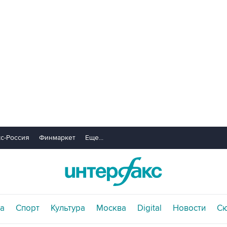
с-Россия
Финмаркет
Еще...
а
Спорт
Культура
Москва
Digital
Новости
С