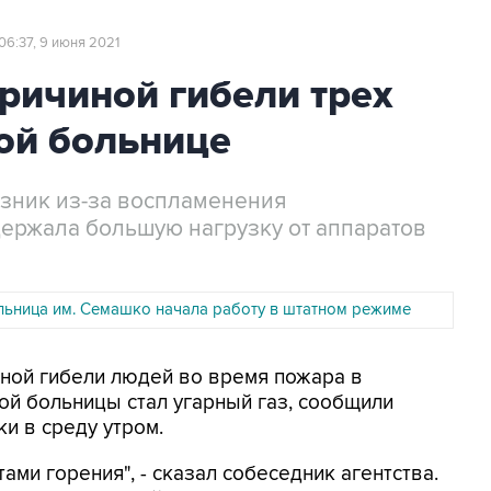
06:37, 9 июня 2021
причиной гибели трех
ой больнице
зник из-за воспламенения
держала большую нагрузку от аппаратов
льница им. Семашко начала работу в штатном режиме
иной гибели людей во время пожара в
й больницы стал угарный газ, сообщили
и в среду утром.
ами горения", - сказал собеседник агентства.