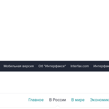
Мобильная версия
Об "Интерфаксе"
Interfax.com
Интерфак
Главное
В России
В мире
Экономик