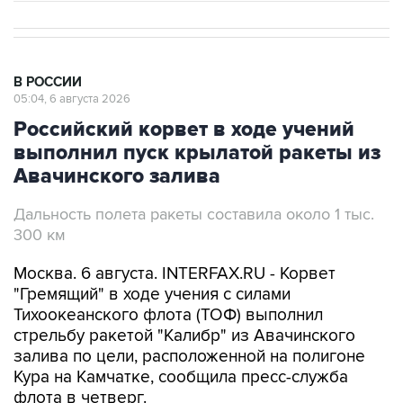
В РОССИИ
05:04, 6 августа 2026
Российский корвет в ходе учений
выполнил пуск крылатой ракеты из
Авачинского залива
Дальность полета ракеты составила около 1 тыс.
300 км
Москва. 6 августа. INTERFAX.RU - Корвет
"Гремящий" в ходе учения с силами
Тихоокеанского флота (ТОФ) выполнил
стрельбу ракетой "Калибр" из Авачинского
залива по цели, расположенной на полигоне
Кура на Камчатке, сообщила пресс-служба
флота в четверг.
"В расчетное время ракета успешно поразила