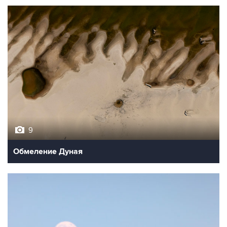
9
Обмеление Дуная