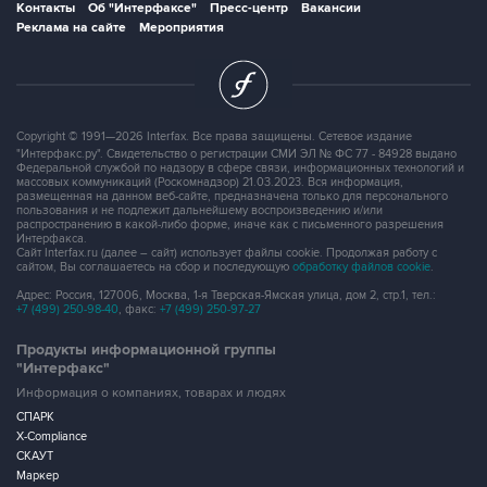
Контакты
Об "Интерфаксе"
Пресс-центр
Вакансии
Реклама на сайте
Мероприятия
Copyright © 1991—2026 Interfax. Все права защищены. Сетевое издание
"Интерфакс.ру". Свидетельство о регистрации СМИ ЭЛ № ФС 77 - 84928 выдано
Федеральной службой по надзору в сфере связи, информационных технологий и
массовых коммуникаций (Роскомнадзор) 21.03.2023. Вся информация,
размещенная на данном веб-сайте, предназначена только для персонального
пользования и не подлежит дальнейшему воспроизведению и/или
распространению в какой-либо форме, иначе как с письменного разрешения
Интерфакса.
Сайт Interfax.ru (далее – сайт) использует файлы cookie. Продолжая работу с
сайтом, Вы соглашаетесь на сбор и последующую
обработку файлов cookie
.
Адрес: Россия, 127006, Москва, 1-я Тверская-Ямская улица, дом 2, стр.1, тел.:
+7 (499) 250-98-40
, факс:
+7 (499) 250-97-27
Продукты информационной группы
"Интерфакс"
Информация о компаниях, товарах и людях
СПАРК
X-Compliance
СКАУТ
Маркер