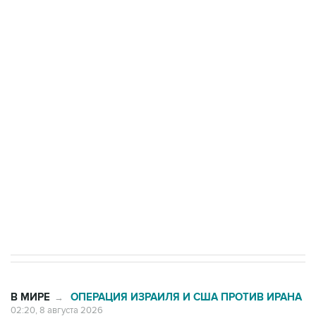
ФСБ сообщила о задержании в Приморье
подростков, готовивших теракт на объекте
Росгвардии
Беспилотные технологии и ИИ на службе у
электросетевых объектов и агрокомплексов
Социальная реклама, АНО «Национальные приоритеты».
ИНН 7725383515 Erid: F7NfYUJCUneVdwcydK6A
Кабмин РФ разрешил до 1 июля 2027 года
импорт, выпуск и обращение бензина Евро 2,
Евро 3, Евро 4
В МИРЕ
ОПЕРАЦИЯ ИЗРАИЛЯ И США ПРОТИВ ИРАНА
→
02:20, 8 августа 2026