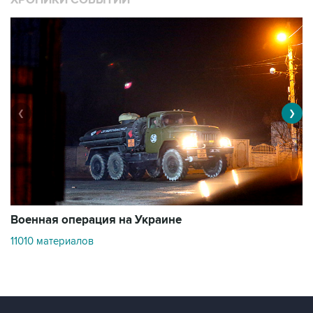
ХРОНИКИ СОБЫТИЙ
❮
❯
Военная операция на Украине
О
11010 материалов
3