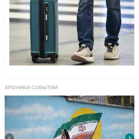
ХРОНИКИ СОБЫТИЙ
❮
❯