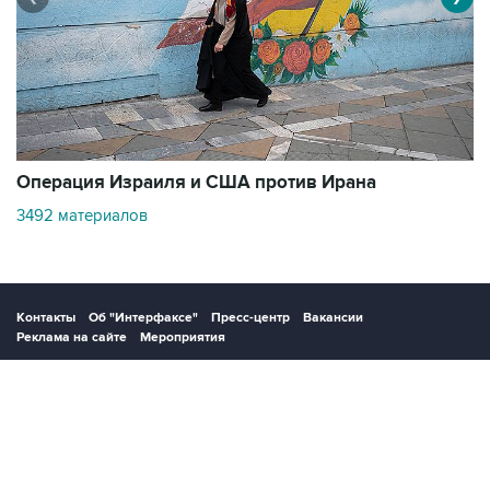
В
Операция Израиля и США против Ирана
1
3492 материалов
Контакты
Об "Интерфаксе"
Пресс-центр
Вакансии
Реклама на сайте
Мероприятия
Copyright © 1991—2026 Interfax. Все права защищены. Сетевое издание
"Интерфакс.ру". Свидетельство о регистрации СМИ ЭЛ № ФС 77 - 84928 выдано
Федеральной службой по надзору в сфере связи, информационных технологий и