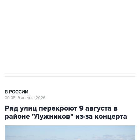
Беспилотные технологии и ИИ на службе у
электросетевых объектов и агрокомплексов
Социальная реклама, АНО «Национальные приоритеты».
ИНН 7725383515 Erid: F7NfYUJCUneVdwcydK6A
Кабмин РФ разрешил до 1 июля 2027 года
импорт, выпуск и обращение бензина Евро 2,
Евро 3, Евро 4
В РОССИИ
00:05, 9 августа 2026
Ряд улиц перекроют 9 августа в
районе "Лужников" из-за концерта