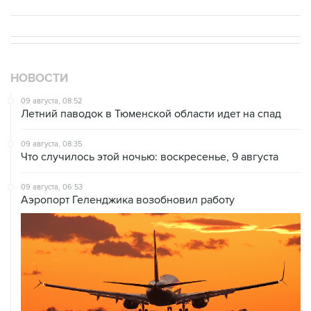
НОВОСТИ
09 августа, 08:52
Летний паводок в Тюменской области идет на спад
09 августа, 08:35
Что случилось этой ночью: воскресенье, 9 августа
09 августа, 06:53
Аэропорт Геленджика возобновил работу