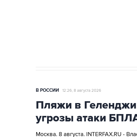
Беспилотные технологии и ИИ н
агрокомплексов
Социальная реклама, АНО «Национальные приоритеты».
И
Кабмин РФ разрешил до 1 июля 
бензина Евро 2, Евро 3, Евро 4
В РОССИИ
12:26, 8 августа 2026
Пляжи в Геленджи
угрозы атаки БПЛ
Москва. 8 августа. INTERFAX.RU - Вл