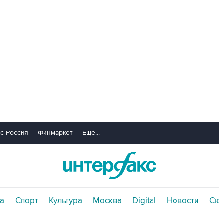
с-Россия
Финмаркет
Еще...
а
Спорт
Культура
Москва
Digital
Новости
С