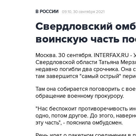
В РОССИИ
09:10, 30 сентября 2021
Свердловский омб
воинскую часть по
Москва. 30 сентября. INTERFAX.RU -
Свердловской области Татьяна Мерзл
недавно погибли два срочника. Она с
там завершится "самый острый" пери
Там она собирается поговорить с во
обращение военному прокурору.
"Нас беспокоит противоречивость ин
одно, потом другое. До этого, навер
эту часть", - пояснила омбудсмен.
Речь идет о ракетном соединении в 