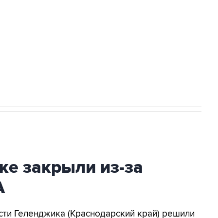
а службе у электросетевых объектов и
НН 7725383515 Erid: F7NfYUJCUneVdwcydK6A
2027 года импорт, выпуск и обращение
ке закрыли из-за
А
асти Геленджика (Краснодарский край) решили