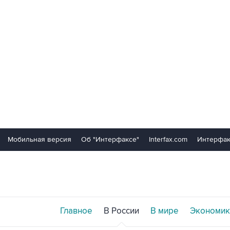
Мобильная версия
Об "Интерфаксе"
Interfax.com
Интерфак
Главное
В России
В мире
Экономик