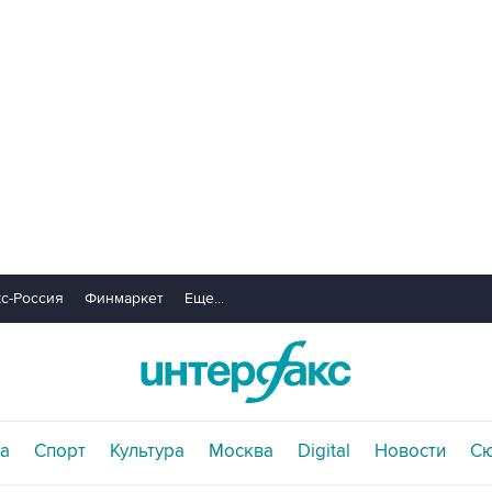
с-Россия
Финмаркет
Еще...
а
Спорт
Культура
Москва
Digital
Новости
С