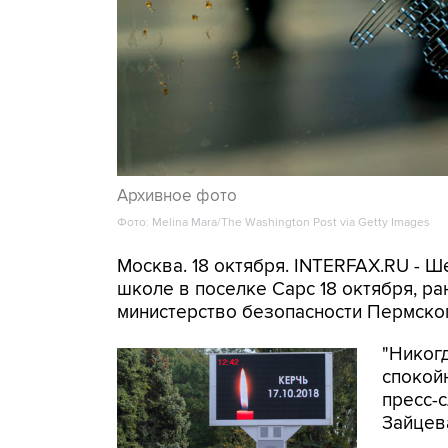
Архивное фото
Фото: Melina Mara/The Washington Post via Getty Images
Москва. 18 октября. INTERFAX.RU - Ш
школе в поселке Сарс 18 октября, р
министерство безопасности Пермског
"Никог
спокойн
пресс-
Зайцев