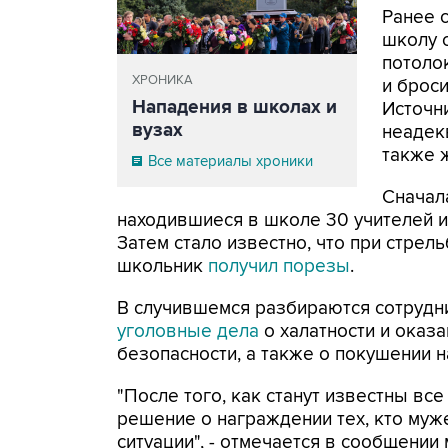
Ранее с
школу 
потолок
ХРОНИКА
и броси
Нападения в школах и
Источни
вузах
неадекв
также 
Все материалы хроники
Сначал
находившиеся в школе 30 учителей и
Затем стало известно, что при стрель
школьник
получил порезы
.
В случившемся разбираются сотрудн
уголовные дела
о халатности и оказ
безопасности, а также о покушении н
"После того, как станут известны вс
решение о награждении тех, кто муж
ситуации", - отмечается в сообщении 