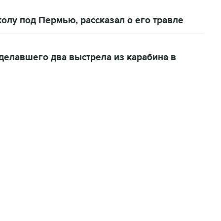
олу под Пермью, рассказал о его травле
делавшего два выстрела из карабина в
06:42, 8 августа 2026