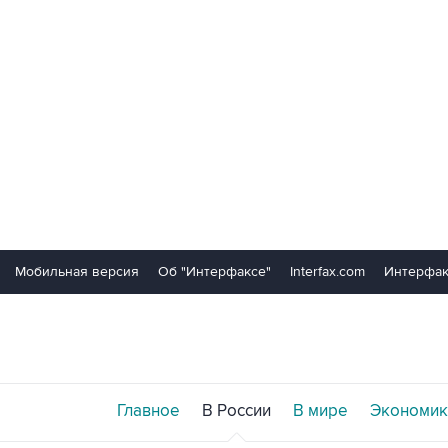
Мобильная версия
Об "Интерфаксе"
Interfax.com
Интерфак
Главное
В России
В мире
Экономик