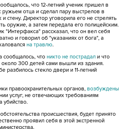
ообщалось, что 12-летний ученик пришел в
с ружьем отца и сделал пару выстрелов в
 и стену. Директор уговорила его не стрелять
ть оружие, а затем передала его полицейским.
к "Интерфакса" рассказал, что он вел себя
атно и говорил об "указаниях от бога", а
жаловался
на травлю
.
а сообщалось, что
никто не пострадал
и что
 около 300 детей сами вышли из здания.
бе разбилось стекло двери и 11-летний
ики правоохранительных органов,
возбуждены
ании услуг, не отвечающих требованиям
а убийство.
е обстоятельства происшествия, будет принято
ественно проявил себя в этой экстренной
министерства.