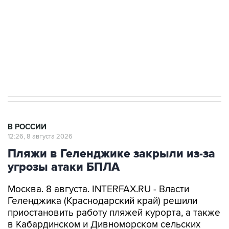
Кабмин РФ разрешил до 1 июля 2027 года
импорт, выпуск и обращение бензина Евро 2,
Евро 3, Евро 4
В РОССИИ
12:26, 8 августа 2026
Пляжи в Геленджике закрыли из-за
угрозы атаки БПЛА
Москва. 8 августа. INTERFAX.RU - Власти
Геленджика (Краснодарский край) решили
приостановить работу пляжей курорта, а также
в Кабардинском и Дивноморском сельских
округах после объявления опасности атаки
БПЛА, сообщил глава города Алексей