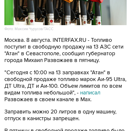
Фото: Максим Чурусов/ТАСС
Москва. 8 августа. INTERFAX.RU - Топливо
поступит в свободную продажу на 13 АЗС сети
"Атан" в Севастополе, сообщил губернатор
города Михаил Развожаев в пятницу.
"Сегодня с 10:00 на 13 заправках "Атан" в
свободной продаже топливо марок Аи-95 Ultra,
ДТ Ultra, ДТ и Аи-100. Объем лимитов по всем
видам топлива небольшой", -
написал
Развожаев в своем канале в Max.
Заправить можно 20 литров в одну машину,
отпуск в канистры запрещен.
В пятницу в свободной продаже топливо было
на десяти АЗС
этой сети.